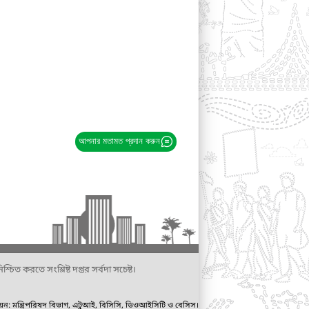
আপনার মতামত প্রদান করুন
্চিত করতে সংশ্লিষ্ট দপ্তর সর্বদা সচেষ্ট।
ায়ন: মন্ত্রিপরিষদ বিভাগ, এটুআই, বিসিসি, ডিওআইসিটি ও বেসিস।