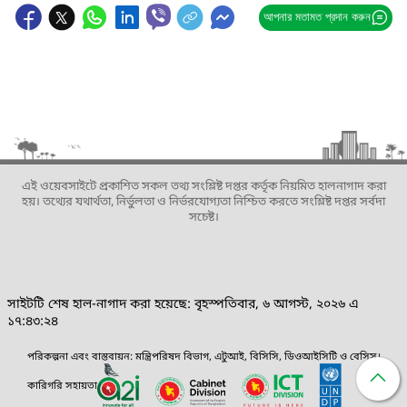
আপনার মতামত প্রদান করুন
এই ওয়েবসাইটে প্রকাশিত সকল তথ্য সংশ্লিষ্ট দপ্তর কর্তৃক নিয়মিত হালনাগাদ করা
হয়। তথ্যের যথার্থতা, নির্ভুলতা ও নির্ভরযোগ্যতা নিশ্চিত করতে সংশ্লিষ্ট দপ্তর সর্বদা
সচেষ্ট।
সাইটটি শেষ হাল-নাগাদ করা হয়েছে: বৃহস্পতিবার, ৬ আগস্ট, ২০২৬ এ
১৭:৪৩:২৪
পরিকল্পনা এবং বাস্তবায়ন: মন্ত্রিপরিষদ বিভাগ, এটুআই, বিসিসি, ডিওআইসিটি ও বেসিস।
কারিগরি সহায়তা