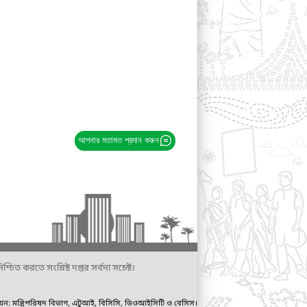
আপনার মতামত প্রদান করুন
্চিত করতে সংশ্লিষ্ট দপ্তর সর্বদা সচেষ্ট।
ায়ন: মন্ত্রিপরিষদ বিভাগ, এটুআই, বিসিসি, ডিওআইসিটি ও বেসিস।