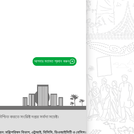
আপনার মতামত প্রদান করুন
্চিত করতে সংশ্লিষ্ট দপ্তর সর্বদা সচেষ্ট।
ায়ন: মন্ত্রিপরিষদ বিভাগ, এটুআই, বিসিসি, ডিওআইসিটি ও বেসিস।