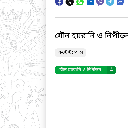
যৌন হয়রানি ও নিপীড়ন
কন্টেন্ট: পাতা
যৌন হয়রানি ও নিপীড়ন ...