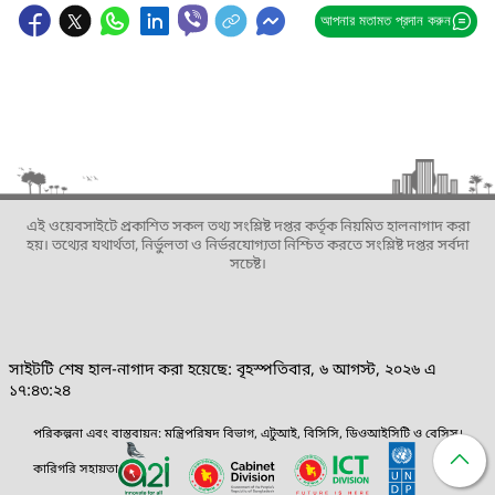
আপনার মতামত প্রদান করুন
এই ওয়েবসাইটে প্রকাশিত সকল তথ্য সংশ্লিষ্ট দপ্তর কর্তৃক নিয়মিত হালনাগাদ করা
হয়। তথ্যের যথার্থতা, নির্ভুলতা ও নির্ভরযোগ্যতা নিশ্চিত করতে সংশ্লিষ্ট দপ্তর সর্বদা
সচেষ্ট।
সাইটটি শেষ হাল-নাগাদ করা হয়েছে: বৃহস্পতিবার, ৬ আগস্ট, ২০২৬ এ
১৭:৪৩:২৪
পরিকল্পনা এবং বাস্তবায়ন: মন্ত্রিপরিষদ বিভাগ, এটুআই, বিসিসি, ডিওআইসিটি ও বেসিস।
কারিগরি সহায়তা