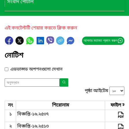
সংবাদ পোর্টাল
এই কনটেন্টটি শেয়ার করতে ক্লিক করুন
আপনার মতামত প্রদান করুন
নোটিশ
এডভান্সড অপশনগুলো দেখান
পৃষ্ঠা আইটেম
নং
শিরোনাম
ফাইল সমূ
১
বিজ্ঞপ্তি-১৬.২৫৩৭
২
বিজ্ঞপ্তি-১৬.২৫১৩