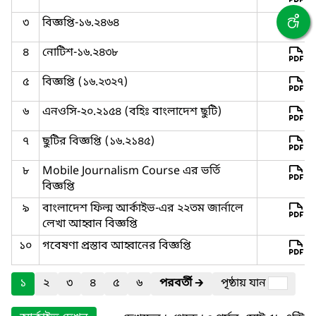
৩
বিজ্ঞপ্তি-১৬.২৪৬৪
৪
নোটিশ-১৬.২৪৩৮
৫
বিজ্ঞপ্তি (১৬.২৩২৭)
৬
এনওসি-২০.২১৫৪ (বহিঃ বাংলাদেশ ছুটি)
৭
ছুটির বিজ্ঞপ্তি (১৬.২১৪৫)
৮
Mobile Journalism Course এর ভর্তি
বিজ্ঞপ্তি
৯
বাংলাদেশ ফিল্ম আর্কাইভ-এর ২২তম জার্নালে
লেখা আহ্বান বিজ্ঞপ্তি
১০
গবেষণা প্রস্তাব আহ্বানের বিজ্ঞপ্তি
১
২
৩
৪
৫
৬
পরবর্তী
🡲
পৃষ্ঠায় যান