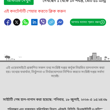
আর্কাইভ দেখুন
দেখছেন ১ থেকে ১০ পর্যন্ত, মোট ৫১ এন্ট্রি
এই কনটেন্টটি শেয়ার করতে ক্লিক করুন
আপনার মতামত প্রদান করুন
এই ওয়েবসাইটে প্রকাশিত সকল তথ্য সংশ্লিষ্ট দপ্তর কর্তৃক নিয়মিত হালনাগাদ করা
হয়। তথ্যের যথার্থতা, নির্ভুলতা ও নির্ভরযোগ্যতা নিশ্চিত করতে সংশ্লিষ্ট দপ্তর সর্বদা
সচেষ্ট।
সাইটটি শেষ হাল-নাগাদ করা হয়েছে: শনিবার, ১৮ জুলাই, ২০২৬ এ ১৫:২৪:৩৯
পরিকল্পনা এবং বাস্তবায়ন: মন্ত্রিপরিষদ বিভাগ, এটুআই, বিসিসি, ডিওআইসিটি ও বেসিস।