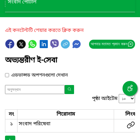
সংবাদ পোর্টাল
এই কনটেন্টটি শেয়ার করতে ক্লিক করুন
আপনার মতামত প্রদান করুন
অভ্যন্তরীণ ই-সেবা
এডভান্সড অপশনগুলো দেখান
পৃষ্ঠা আইটেম
নং
শিরোনাম
লিংক
১
সংবাদ পরিষেবা