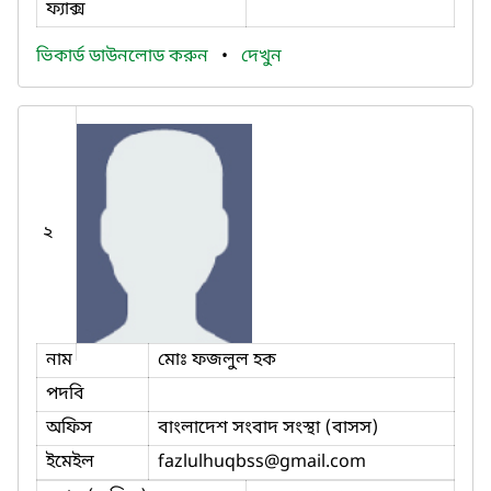
ফ্যাক্স
ভিকার্ড ডাউনলোড করুন
•
দেখুন
২
নাম
মোঃ ফজলুল হক
পদবি
অফিস
বাংলাদেশ সংবাদ সংস্থা (বাসস)
ইমেইল
fazlulhuqbss
@gmail.com