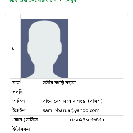
ভিকার্ড ডাউনলোড করুন
•
দেখুন
৯
নাম
সমীর কান্তি বড়ুয়া
পদবি
অফিস
বাংলাদেশ সংবাদ সংস্থা (বাসস)
ইমেইল
samir-barua
@yahoo.com
ফোন (অফিস)
+৮৮০২৪১০৫৩৪৫০
ইন্টারকম