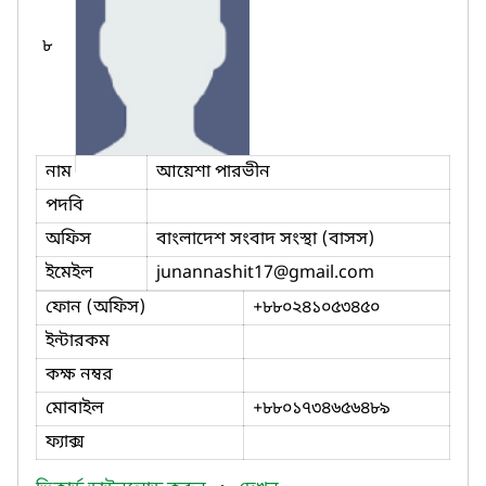
৮
নাম
আয়েশা পারভীন
পদবি
অফিস
বাংলাদেশ সংবাদ সংস্থা (বাসস)
ইমেইল
junannashit17
@gmail.com
ফোন (অফিস)
+৮৮০২৪১০৫৩৪৫০
ইন্টারকম
কক্ষ নম্বর
মোবাইল
+৮৮০১৭৩৪৬৫৬৪৮৯
ফ্যাক্স