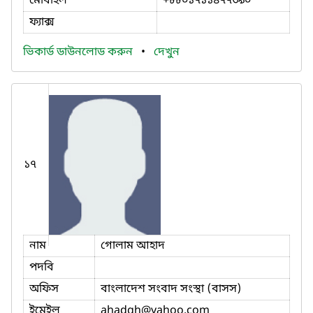
মোবাইল
+৮৮০১৭১১৪৭৭৩৯০
ফ্যাক্স
ভিকার্ড ডাউনলোড করুন
•
দেখুন
১৭
নাম
গোলাম আহাদ
পদবি
অফিস
বাংলাদেশ সংবাদ সংস্থা (বাসস)
ইমেইল
ahadgh
@yahoo.com