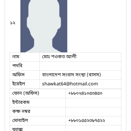
১২
নাম
মোঃ শওকত আলী
পদবি
অফিস
বাংলাদেশ সংবাদ সংস্থা (বাসস)
ইমেইল
shawkat64
@hotmail.com
ফোন (অফিস)
+৮৮০২৪১০৫৩৪৫০
ইন্টারকম
কক্ষ নম্বর
মোবাইল
+৮৮০১৫৫২৩৯৭৫২২
ফ্যাক্স