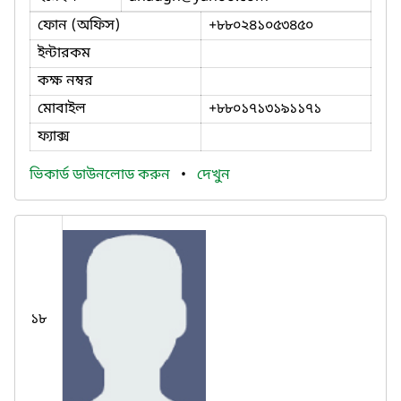
ফোন (অফিস)
+৮৮০২৪১০৫৩৪৫০
ইন্টারকম
কক্ষ নম্বর
মোবাইল
+৮৮০১৭১৩১৯১১৭১
ফ্যাক্স
ভিকার্ড ডাউনলোড করুন
•
দেখুন
১৮