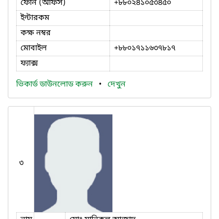
ফোন (অফিস)
+৮৮০২৪১০৫৩৪৫০
ইন্টারকম
কক্ষ নম্বর
মোবাইল
+৮৮০১৭১১৬৩৭৮১৭
ফ্যাক্স
ভিকার্ড ডাউনলোড করুন
•
দেখুন
৩