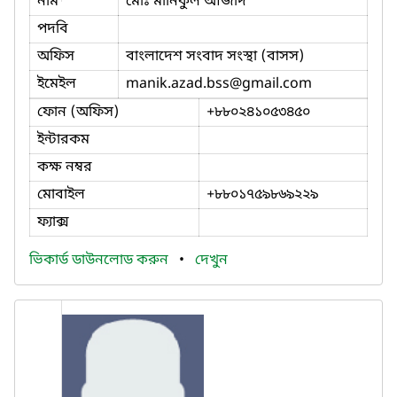
নাম
মোঃ মানিকুল আজাদ
পদবি
অফিস
বাংলাদেশ সংবাদ সংস্থা (বাসস)
ইমেইল
manik.azad.bss
@gmail.com
ফোন (অফিস)
+৮৮০২৪১০৫৩৪৫০
ইন্টারকম
কক্ষ নম্বর
মোবাইল
+৮৮০১৭৫৯৮৬৯২২৯
ফ্যাক্স
ভিকার্ড ডাউনলোড করুন
•
দেখুন